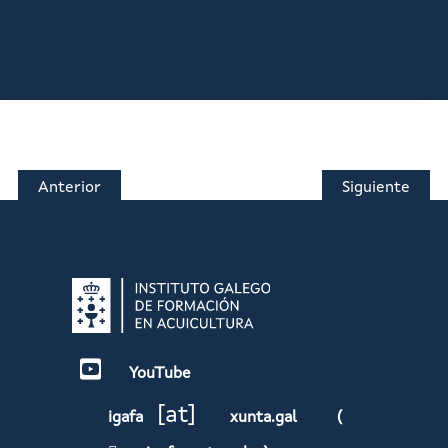
Anterior
Siguiente
YouTube
[at]
igafa
xunta.gal
(