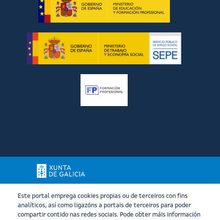
Este portal emprega cookies propias ou de terceiros con fins
Xunta de Galicia. Información mantida e publicada na internet
analíticos, así como ligazóns a portais de terceiros para poder
polo Instituto Galego de Formación en Acuicultura
compartir contido nas redes sociais. Pode obter máis información