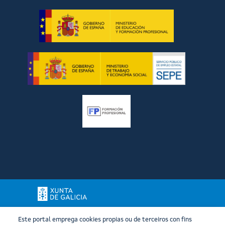
Este portal emprega cookies propias ou de terceiros con fins
Xunta de Galicia. Información mantida e publicada na internet