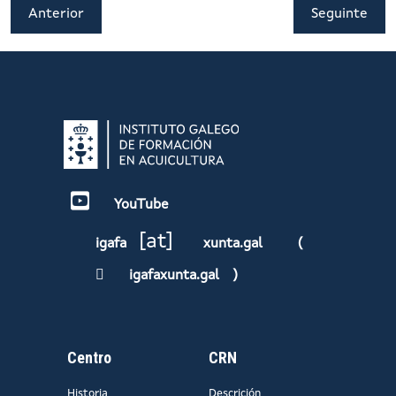
Anterior
Seguinte
YouTube
[at]
igafa
xunta.gal
(
igafaxunta.gal
)
Centro
CRN
Historia
Descrición