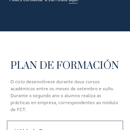
Podes consultar o currículo
aquí
.
PLAN DE FORMACIÓN
O ciclo desenvólvese durante dous cursos
académicos entre os meses de setembro e xuño.
Durante o segundo ano o alumno realiza as
prácticas en empresa, correspondentes ao módulo
de FCT.