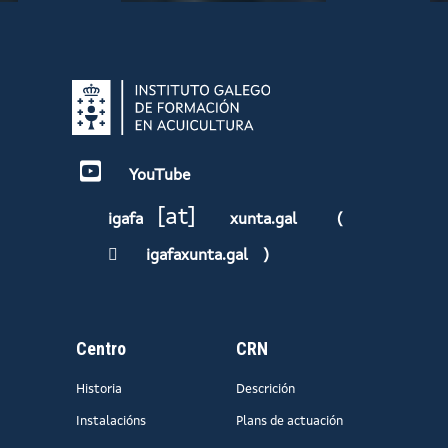
YouTube
[at]
igafa
xunta.gal
(
igafaxunta.gal
)
Centro
CRN
Historia
Descrición
Instalacións
Plans de actuación